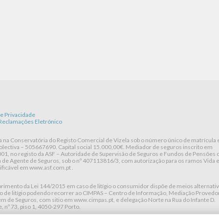
de Privacidade
 Reclamações Eletrónico
a na Conservatória do Registo Comercial de Vizela sob o número único de matrícula 
olectiva – 505667690. Capital social 15.000,00€. Mediador de seguros inscrito em
01, no registo da ASF – Autoridade de Supervisão de Seguros e Fundos de Pensões 
a de Agente de Seguros, sob o nº 407113816/3, com autorização para os ramos Vida 
rificável em www.asf.com.pt .
imento da Lei 144/2015 em caso de litígio o consumidor dispõe de meios alternati
o de litígio podendo recorrer ao CIMPAS – Centro de Informação, Mediação Provedor
em de Seguros, com sitio em www.cimpas.pt, e delegação Norte na Rua do Infante D.
 nº 73, piso 1, 4050-297 Porto.