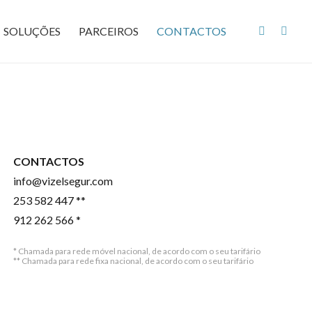
SOLUÇÕES
PARCEIROS
CONTACTOS
CONTACTOS
info@vizelsegur.com
253 582 447
**
912 262 566
*
* Chamada para rede móvel nacional, de acordo com o seu tarifário
** Chamada para rede fixa nacional, de acordo com o seu tarifário