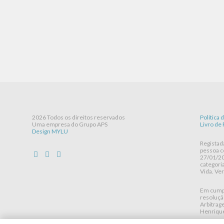
2026 Todos os direitos reservados
Política 
Uma empresa do Grupo APS
Livro de
Design MYLU
Registad
pessoa c
27/01/20
categori
Vida. Ve
Em cumpr
resoluçã
Arbitrag
Henrique,